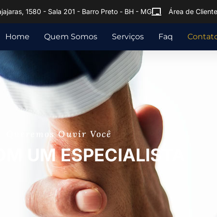
ajaras, 1580 - Sala 201 - Barro Preto - BH - MG
Área de Client
Home
Quem Somos
Serviços
Faq
Contat
Queremos Ouvir Você
OM UM ESPECIALISTA