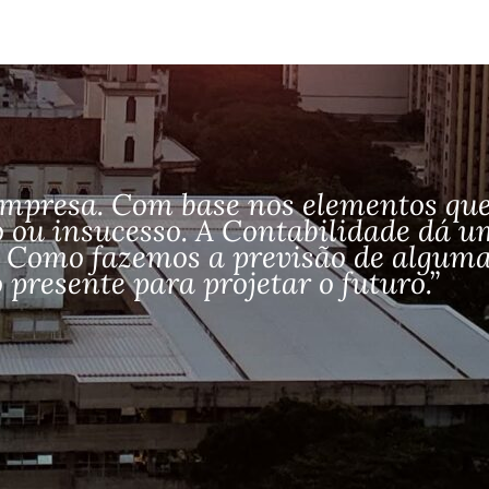
r
i
o
s
empresa. Com base nos elementos que 
so ou insucesso. A Contabilidade dá 
o. Como fazemos a previsão de alguma
presente para projetar o futuro.”